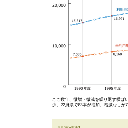
ここ数年、微増・微減を繰り返す横ばい
少、22府県で83本が増加、増減なしが