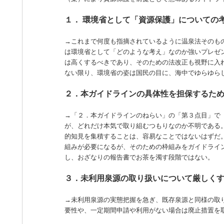
１． 環境省として「資源保護」についての
→これまで何度も指摘されているように温泉法そのも
は環境省として「どのような考え」なのか強いプレゼ
は高くするべきであり、そのための法改正も視野に入
ない限り、環境省の姿は国民の目に、海中でゆらゆら
２．本ガイドラインの具体性を担保するた
→「２．本ガイドラインのねらい」の「第３点目」で
が、どれだけ本気で取り組むつもりなのか不明である
的知見を集積することは、容易なことではないはずだ
組みが必要になるが、そのための枠組みをガイドライ
し、おざなりの報告書でお茶を濁す段階ではない。
３．未利用泉源の取り扱いについて厳しく
→未利用泉源の実態把握を急ぎ、既存泉源と同様の取
要性や、一定期間申請や利用がない場合は廃止措置を