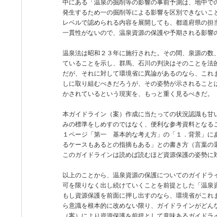
中にある「温泉の掘削等の影響の事前予測は、地中で
発生するため一の掘削等による影響を区別できないこ
レベルで認められる内容を展開しても、都道府県の担
一貫性がないので、温泉資源の保護や予期される影響
温泉法は昭和２３年に施行された。その間、泉源の数
ていることを示し、群馬、石川の判決はそのことを法
だが、それに対して環境省に異論があるのなら、これ
しに取り組むべきだろうが、その姿勢が示されること
かされているという現実を、もっと重く見るべきだ。
本ガイドライン（案）作成に当たっての状況認識も甘
みの標準をしめすのではなく、便利な参考資料となる
１ページ「第一 基本的な考え方」の「１．背景」に
るケースもあるとの指摘もある」との書き方（言葉の
このガイドラインは読めば読むほど資源保護の姿勢に
以上のことから、温泉資源の保護についてのガイドラ
可を限りなく出し続けていくことを前提とした「温泉
もし資源保護を前面に押し出すのなら、環境省がこれ
ら意識を根本的に改めない限り、ガイドラインがどん
（案）により資源保護を前提として意味あるガイドラ