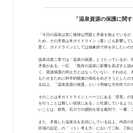
「温泉資源の保護に関す
「
今日の温泉は実に複雑な問題と矛盾を抱えているが
ため、その矛盾は本ガイドライン（案）にも影響して
悪く、ガイドラインとしては抽象的で何を示したいの
温泉法第二章では「温泉の保護」とうたっているが、
矛盾がある。一応、「既存の温泉に影響を及ぼすと認
く、資源保護の抑止力とはなっていない。それゆえ、
もたせるために科学的根拠の強化をめざそうとしたの
る以上、「温泉資源の保護」という明確な方向性での
そのことは本ガイドライン１ページにある「背景」の
を行うことは難しい現状にある」と吐露しているよう
いことは、群馬、石川での掘削を巡る裁判で、一審、
また、矛盾した温泉法を念頭にしている以上、内容の
区域の設定」の「（１）考え方」において二転、三転